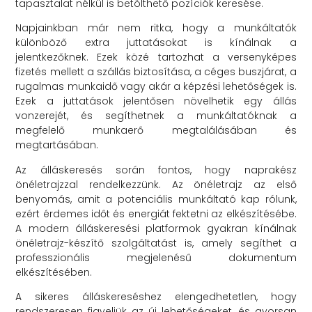
tapasztalat nélkül is betölthető pozíciók keresése.
Napjainkban már nem ritka, hogy a munkáltatók
különböző extra juttatásokat is kínálnak a
jelentkezőknek. Ezek közé tartozhat a versenyképes
fizetés mellett a szállás biztosítása, a céges buszjárat, a
rugalmas munkaidő vagy akár a képzési lehetőségek is.
Ezek a juttatások jelentősen növelhetik egy állás
vonzerejét, és segíthetnek a munkáltatóknak a
megfelelő munkaerő megtalálásában és
megtartásában.
Az álláskeresés során fontos, hogy naprakész
önéletrajzzal rendelkezzünk. Az önéletrajz az első
benyomás, amit a potenciális munkáltató kap rólunk,
ezért érdemes időt és energiát fektetni az elkészítésébe.
A modern álláskeresési platformok gyakran kínálnak
önéletrajz-készítő szolgáltatást is, amely segíthet a
professzionális megjelenésű dokumentum
elkészítésében.
A sikeres álláskereséshez elengedhetetlen, hogy
rendszeresen figyeljük az új lehetőségeket, és gyorsan