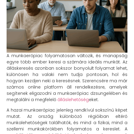
A munkaerőpiac folyamatosan változik, és manapság
egyre több ember keresi a számára ideális munkát. Az
álláskeresés azonban sokszor bonyolult folyamat lehet,
különösen ha valaki nem tudja pontosan, hol és
hogyan kezdjen neki a keresésnek. Szerencsére ma már
számos online platform áll rendelkezésre, amelyek
segítenek eligazodni a munkaerőpiac dzsungelében és
megtalálni a megfelelő
álláslehetőség
eket.
A hazai munkaerőpiac jelenleg rendkívül sokszínű képet
mutat. Az ország különböző régióiban eltérő
munkalehetőségek találhatók, és mind a fizikai, mind a
szellemi munkakörökben folyamatos a kereslet. A