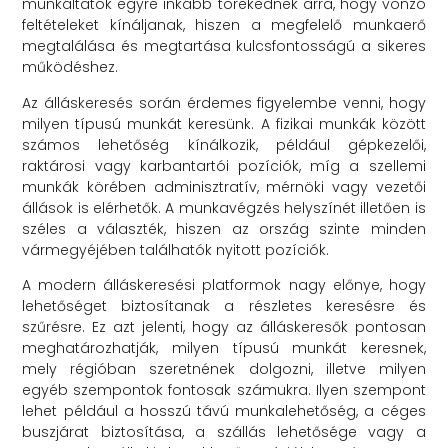
munkáltatók egyre inkább törekednek arra, hogy vonzó
feltételeket kínáljanak, hiszen a megfelelő munkaerő
megtalálása és megtartása kulcsfontosságú a sikeres
működéshez.
Az álláskeresés során érdemes figyelembe venni, hogy
milyen típusú munkát keresünk. A fizikai munkák között
számos lehetőség kínálkozik, például gépkezelői,
raktárosi vagy karbantartói pozíciók, míg a szellemi
munkák körében adminisztratív, mérnöki vagy vezetői
állások is elérhetők. A munkavégzés helyszínét illetően is
széles a választék, hiszen az ország szinte minden
vármegyéjében találhatók nyitott pozíciók.
A modern álláskeresési platformok nagy előnye, hogy
lehetőséget biztosítanak a részletes keresésre és
szűrésre. Ez azt jelenti, hogy az álláskeresők pontosan
meghatározhatják, milyen típusú munkát keresnek,
mely régióban szeretnének dolgozni, illetve milyen
egyéb szempontok fontosak számukra. Ilyen szempont
lehet például a hosszú távú munkalehetőség, a céges
buszjárat biztosítása, a szállás lehetősége vagy a