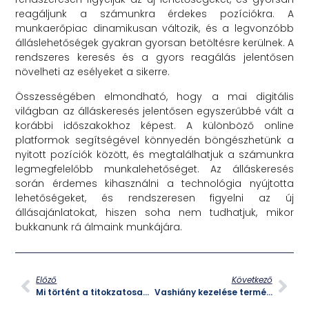
reagáljunk a számunkra érdekes pozíciókra. A
munkaerőpiac dinamikusan változik, és a legvonzóbb
álláslehetőségek gyakran gyorsan betöltésre kerülnek. A
rendszeres keresés és a gyors reagálás jelentősen
növelheti az esélyeket a sikerre.
Összességében elmondható, hogy a mai digitális
világban az álláskeresés jelentősen egyszerűbbé vált a
korábbi időszakokhoz képest. A különböző online
platformok segítségével könnyedén böngészhetünk a
nyitott pozíciók között, és megtalálhatjuk a számunkra
legmegfelelőbb munkalehetőséget. Az álláskeresés
során érdemes kihasználni a technológia nyújtotta
lehetőségeket, és rendszeresen figyelni az új
állásajánlatokat, hiszen soha nem tudhatjuk, mikor
bukkanunk rá álmaink munkájára.
Előző
Következő
Mi történt a titokzatosan eltűnt inuit közösséggel?
Vashiány kezelése természetesen: mit tehetsz otthon a vasraktáraid feltöltéséért?