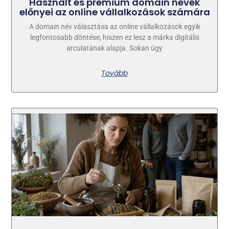
Használt és prémium domain nevek
előnyei az online vállalkozások számára
A domain név választása az online vállalkozások egyik
legfontosabb döntése, hiszen ez lesz a márka digitális
arculatának alapja. Sokan úgy
Tovább