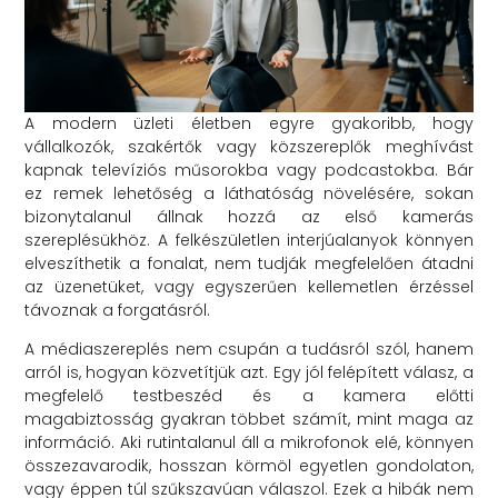
A modern üzleti életben egyre gyakoribb, hogy
vállalkozók, szakértők vagy közszereplők meghívást
kapnak televíziós műsorokba vagy podcastokba. Bár
ez remek lehetőség a láthatóság növelésére, sokan
bizonytalanul állnak hozzá az első kamerás
szereplésükhöz. A felkészületlen interjúalanyok könnyen
elveszíthetik a fonalat, nem tudják megfelelően átadni
az üzenetüket, vagy egyszerűen kellemetlen érzéssel
távoznak a forgatásról.
A médiaszereplés nem csupán a tudásról szól, hanem
arról is, hogyan közvetítjük azt. Egy jól felépített válasz, a
megfelelő testbeszéd és a kamera előtti
magabiztosság gyakran többet számít, mint maga az
információ. Aki rutintalanul áll a mikrofonok elé, könnyen
összezavarodik, hosszan körmöl egyetlen gondolaton,
vagy éppen túl szűkszavúan válaszol. Ezek a hibák nem