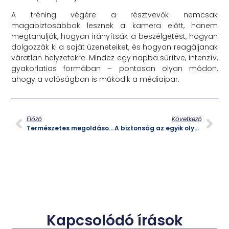
A tréning végére a résztvevők nemcsak
magabiztosabbak lesznek a kamera előtt, hanem
megtanulják, hogyan irányítsák a beszélgetést, hogyan
dolgozzák ki a saját üzeneteiket, és hogyan reagáljanak
váratlan helyzetekre. Mindez egy napba sűrítve, intenzív,
gyakorlatias formában – pontosan olyan módon,
ahogy a valóságban is működik a médiaipar.
Előző
Következő
Természetes megoldások és hormonális változások kezelése az életfordulón
A biztonság az egyik olyan dolog, amit akkor értékelünk igazán, amikor megbillen
Kapcsolódó írások