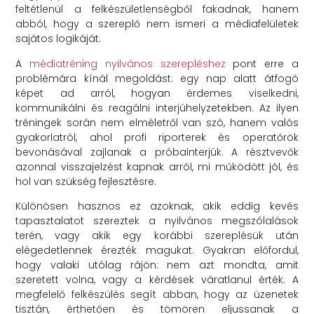
feltétlenül a felkészületlenségből fakadnak, hanem
abból, hogy a szereplő nem ismeri a médiafelületek
sajátos logikáját.
A
médiatréning nyilvános szerepléshez
pont erre a
problémára kínál megoldást: egy nap alatt átfogó
képet ad arról, hogyan érdemes viselkedni,
kommunikálni és reagálni interjúhelyzetekben. Az ilyen
tréningek során nem elméletről van szó, hanem valós
gyakorlatról, ahol profi riporterek és operatőrök
bevonásával zajlanak a próbainterjúk. A résztvevők
azonnal visszajelzést kapnak arról, mi működött jól, és
hol van szükség fejlesztésre.
Különösen hasznos ez azoknak, akik eddig kevés
tapasztalatot szereztek a nyilvános megszólalások
terén, vagy akik egy korábbi szereplésük után
elégedetlennek érezték magukat. Gyakran előfordul,
hogy valaki utólag rájön: nem azt mondta, amit
szeretett volna, vagy a kérdések váratlanul érték. A
megfelelő felkészülés segít abban, hogy az üzenetek
tisztán, érthetően és tömören eljussanak a