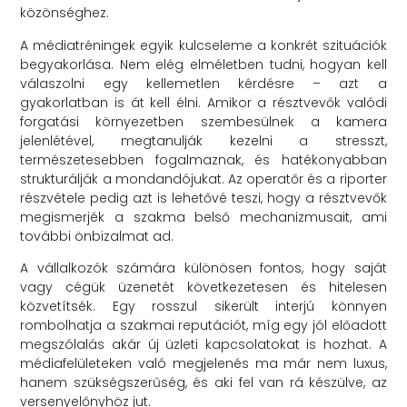
közönséghez.
A médiatréningek egyik kulcseleme a konkrét szituációk
begyakorlása. Nem elég elméletben tudni, hogyan kell
válaszolni egy kellemetlen kérdésre – azt a
gyakorlatban is át kell élni. Amikor a résztvevők valódi
forgatási környezetben szembesülnek a kamera
jelenlétével, megtanulják kezelni a stresszt,
természetesebben fogalmaznak, és hatékonyabban
strukturálják a mondandójukat. Az operatőr és a riporter
részvétele pedig azt is lehetővé teszi, hogy a résztvevők
megismerjék a szakma belső mechanizmusait, ami
további önbizalmat ad.
A vállalkozók számára különösen fontos, hogy saját
vagy cégük üzenetét következetesen és hitelesen
közvetítsék. Egy rosszul sikerült interjú könnyen
rombolhatja a szakmai reputációt, míg egy jól előadott
megszólalás akár új üzleti kapcsolatokat is hozhat. A
médiafelületeken való megjelenés ma már nem luxus,
hanem szükségszerűség, és aki fel van rá készülve, az
versenyelőnyhöz jut.