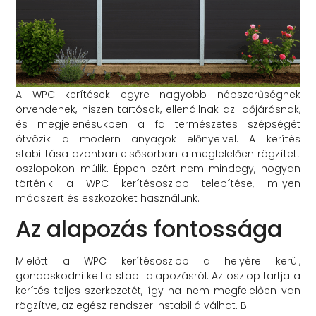
A WPC kerítések egyre nagyobb népszerűségnek
örvendenek, hiszen tartósak, ellenállnak az időjárásnak,
és megjelenésükben a fa természetes szépségét
ötvözik a modern anyagok előnyeivel. A kerítés
stabilitása azonban elsősorban a megfelelően rögzített
oszlopokon múlik. Éppen ezért nem mindegy, hogyan
történik a WPC kerítésoszlop telepítése, milyen
módszert és eszközöket használunk.
Az alapozás fontossága
Mielőtt a WPC kerítésoszlop a helyére kerül,
gondoskodni kell a stabil alapozásról. Az oszlop tartja a
kerítés teljes szerkezetét, így ha nem megfelelően van
rögzítve, az egész rendszer instabillá válhat. B