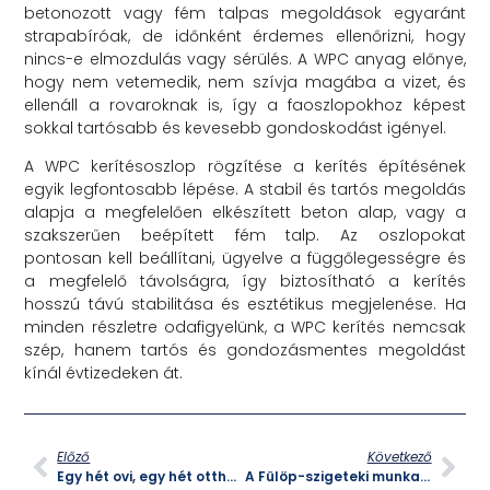
betonozott vagy fém talpas megoldások egyaránt
strapabíróak, de időnként érdemes ellenőrizni, hogy
nincs-e elmozdulás vagy sérülés. A WPC anyag előnye,
hogy nem vetemedik, nem szívja magába a vizet, és
ellenáll a rovaroknak is, így a faoszlopokhoz képest
sokkal tartósabb és kevesebb gondoskodást igényel.
A WPC kerítésoszlop rögzítése a kerítés építésének
egyik legfontosabb lépése. A stabil és tartós megoldás
alapja a megfelelően elkészített beton alap, vagy a
szakszerűen beépített fém talp. Az oszlopokat
pontosan kell beállítani, ügyelve a függőlegességre és
a megfelelő távolságra, így biztosítható a kerítés
hosszú távú stabilitása és esztétikus megjelenése. Ha
minden részletre odafigyelünk, a WPC kerítés nemcsak
szép, hanem tartós és gondozásmentes megoldást
kínál évtizedeken át.
Előző
Következő
Egy hét ovi, egy hét otthon: így támogathatod gyermeked egészségét az őszi-téli időszakban!
A Fülöp-szigeteki munkaerő mint megoldás a magyarországi munkaerőhiányra