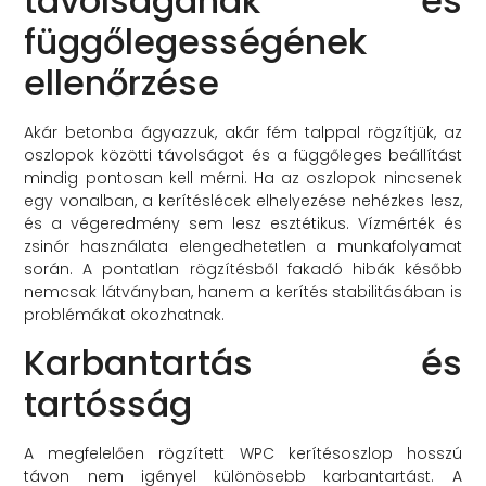
távolságának és
függőlegességének
ellenőrzése
Akár betonba ágyazzuk, akár fém talppal rögzítjük, az
oszlopok közötti távolságot és a függőleges beállítást
mindig pontosan kell mérni. Ha az oszlopok nincsenek
egy vonalban, a kerítéslécek elhelyezése nehézkes lesz,
és a végeredmény sem lesz esztétikus. Vízmérték és
zsinór használata elengedhetetlen a munkafolyamat
során. A pontatlan rögzítésből fakadó hibák később
nemcsak látványban, hanem a kerítés stabilitásában is
problémákat okozhatnak.
Karbantartás és
tartósság
A megfelelően rögzített WPC kerítésoszlop hosszú
távon nem igényel különösebb karbantartást. A