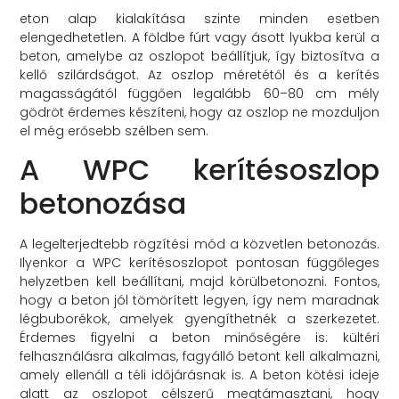
eton alap kialakítása szinte minden esetben
elengedhetetlen. A földbe fúrt vagy ásott lyukba kerül a
beton, amelybe az oszlopot beállítjuk, így biztosítva a
kellő szilárdságot. Az oszlop méretétől és a kerítés
magasságától függően legalább 60–80 cm mély
gödröt érdemes készíteni, hogy az oszlop ne mozduljon
el még erősebb szélben sem.
A WPC kerítésoszlop
betonozása
A legelterjedtebb rögzítési mód a közvetlen betonozás.
Ilyenkor a WPC kerítésoszlopot pontosan függőleges
helyzetben kell beállítani, majd körülbetonozni. Fontos,
hogy a beton jól tömörített legyen, így nem maradnak
légbuborékok, amelyek gyengíthetnék a szerkezetet.
Érdemes figyelni a beton minőségére is: kültéri
felhasználásra alkalmas, fagyálló betont kell alkalmazni,
amely ellenáll a téli időjárásnak is. A beton kötési ideje
alatt az oszlopot célszerű megtámasztani, hogy