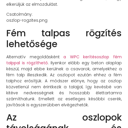
elkerüljük az elmozdulást.
Csatolmány:
oszlop-rogzites.png
Fém talpas rögzítés
lehetősége
Alternatív megoldásként
a WPC kerítésoszlop fém
talppal is rögzíthető
. Ilyenkor előbb egy beton alaplap
készül, majd ebbe kerülnek a csavarok, amelyekhez a
fém talp illeszkedik. Az oszlopot ezután ehhez a fém
talphoz erősítjük. A módszer előnye, hogy az oszlop
közvetlenül nem érintkezik a talajjal, így kevésbé van
kitéve nedvességnek és hosszabb élettartamra
számíthatunk. Emellett az esetleges későbbi cserék,
javítások is egyszerűbben elvégezhetők.
Az oszlopok