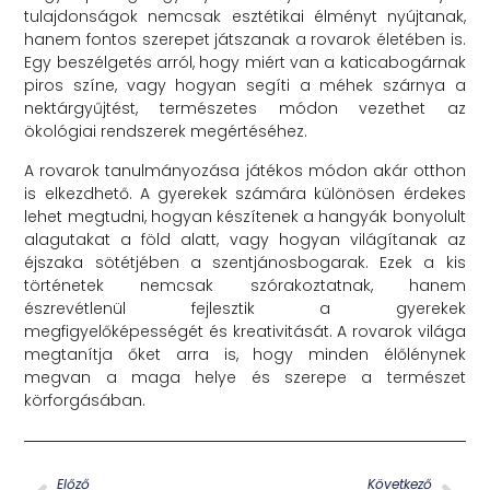
tulajdonságok nemcsak esztétikai élményt nyújtanak,
hanem fontos szerepet játszanak a rovarok életében is.
Egy beszélgetés arról, hogy miért van a katicabogárnak
piros színe, vagy hogyan segíti a méhek szárnya a
nektárgyűjtést, természetes módon vezethet az
ökológiai rendszerek megértéséhez.
A rovarok tanulmányozása játékos módon akár otthon
is elkezdhető. A gyerekek számára különösen érdekes
lehet megtudni, hogyan készítenek a hangyák bonyolult
alagutakat a föld alatt, vagy hogyan világítanak az
éjszaka sötétjében a szentjánosbogarak. Ezek a kis
történetek nemcsak szórakoztatnak, hanem
észrevétlenül fejlesztik a gyerekek
megfigyelőképességét és kreativitását. A rovarok világa
megtanítja őket arra is, hogy minden élőlénynek
megvan a maga helye és szerepe a természet
körforgásában.
Előző
Következő