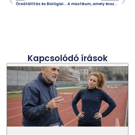
Óraátállítás és Biológiai Ritmus: Hogyan Hat Ránk az Idő Váltása?
A misztikum, amely évszázadok óta lázban tartja a világot
Kapcsolódó írások