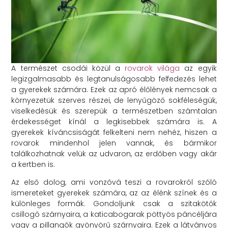
A természet csodái közül a
rovarok világa
az egyik
legizgalmasabb és legtanulságosabb felfedezés lehet
a gyerekek számára. Ezek az apró élőlények nemcsak a
környezetük szerves részei, de lenyűgöző sokféleségük,
viselkedésük és szerepük a természetben számtalan
érdekességet kínál a legkisebbek számára is. A
gyerekek kíváncsiságát felkelteni nem nehéz, hiszen a
rovarok mindenhol jelen vannak, és bármikor
találkozhatnak velük az udvaron, az erdőben vagy akár
a kertben is.
Az első dolog, ami vonzóvá teszi a rovarokról szóló
ismereteket gyerekek számára, az az élénk színek és a
különleges formák. Gondoljunk csak a szitakötők
csillogó szárnyaira, a katicabogarak pöttyös páncéljára
vagy a pillangók gyönyörű szárnyaira. Ezek a látványos